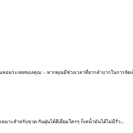
ำมันหอมระเหยของคุณ: – หากคุณมีช่วงเวลาที่ยากลำบากในการจัดเก
าะสำหรับขวด กันฝุ่นได้ดีเยี่ยมใครๆ ก็เทน้ำมันได้ไม่มีรั่ว...