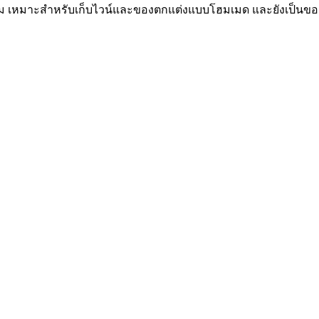
าม เหมาะสำหรับเก็บไวน์และของตกแต่งแบบโฮมเมด และยังเป็นของขว