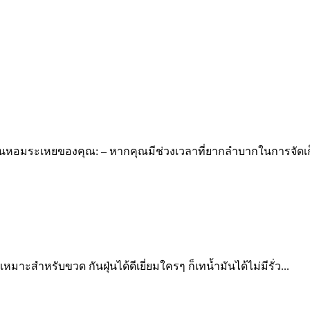
ำมันหอมระเหยของคุณ: – หากคุณมีช่วงเวลาที่ยากลำบากในการจัดเก
าะสำหรับขวด กันฝุ่นได้ดีเยี่ยมใครๆ ก็เทน้ำมันได้ไม่มีรั่ว...