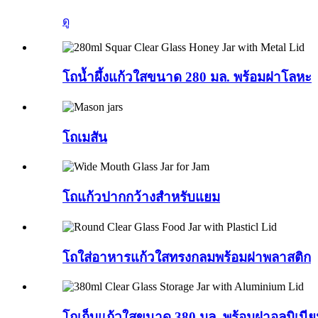
ดู
โถน้ำผึ้งแก้วใสขนาด 280 มล. พร้อมฝาโลหะ
โถเมสัน
โถแก้วปากกว้างสำหรับแยม
โถใส่อาหารแก้วใสทรงกลมพร้อมฝาพลาสติก
โถเก็บแก้วใสขนาด 380 มล. พร้อมฝาอลูมิเนี